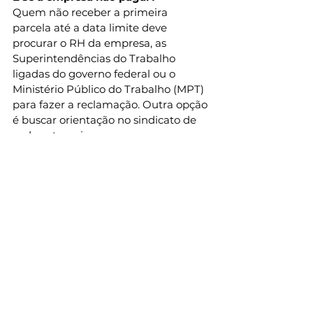
Quem não receber a primeira 
parcela até a data limite deve 
procurar o RH da empresa, as 
Superintendências do Trabalho 
ligadas do governo federal ou o 
Ministério Público do Trabalho (MPT) 
para fazer a reclamação. Outra opção 
é buscar orientação no sindicato de 
cada categoria.
Caso o empregador não respeite o 
prazo do pagamento ou não pague o 
valor devido, poderá ser autuado por 
um auditor-fiscal do Ministério do 
Trabalho no momento em que 
houver fiscalização, o que gerará 
uma multa.
Empresas