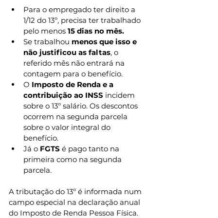
Para o empregado ter direito a 
1/12 do 13º, precisa ter trabalhado 
pelo menos 
15 dias no mês.
Se trabalhou 
menos que isso e 
não justificou as faltas
, o 
referido mês não entrará na 
contagem para o benefício.
O 
Imposto de Renda e a 
contribuição ao INSS 
incidem 
sobre o 13º salário. Os descontos 
ocorrem na segunda parcela 
sobre o valor integral do 
benefício.
Já o 
FGTS 
é pago tanto na 
primeira como na segunda 
parcela.
A tributação do 13º é informada num 
campo especial na declaração anual 
do Imposto de Renda Pessoa Física.