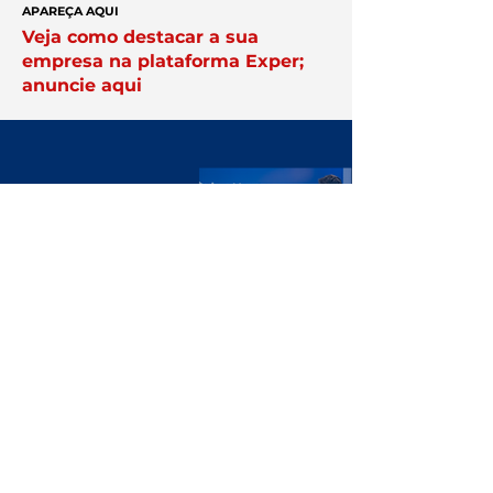
APAREÇA AQUI
Veja como destacar a sua
empresa na plataforma Exper;
anuncie aqui
Você no centro
das negociações
Conheça a
Núcleo.
Conecte-se
com empresários que faturam
acima de R$ 10 milhões por ano.
Clique Aqui