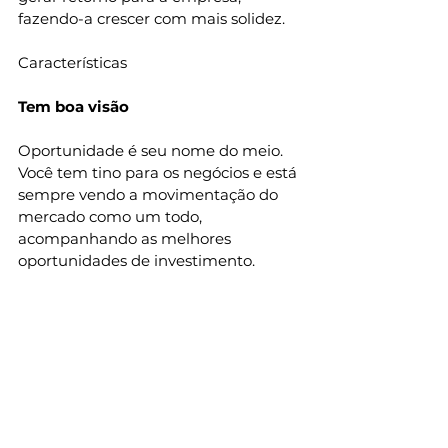
fazendo-a crescer com mais solidez. 
Características 
Tem boa visão 
Oportunidade é seu nome do meio. 
Você tem tino para os negócios e está 
sempre vendo a movimentação do 
mercado como um todo, 
acompanhando as melhores 
oportunidades de investimento. 
Corre atrás de informações 
Conhecimento é fundamental em 
um mercado competitivo. E você já 
tem o interesse de ir atrás de 
informações para conhecer seu 
público e o mercado em que atua. 