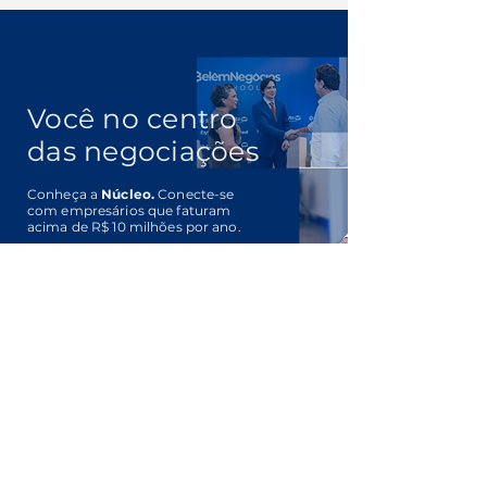
Você no centro
das negociações
Conheça a
Núcleo.
Conecte-se
com empresários que faturam
acima de R$ 10 milhões por ano.
Clique Aqui