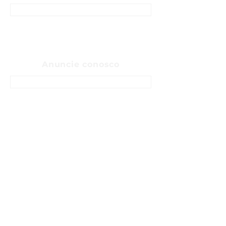
CONTATO
Anuncie conosco
ENTRE EM CONTATO
Sobre
Fale Conosco
Sugerir pauta
Anunciar
Política de privacidade
Termos e Condições