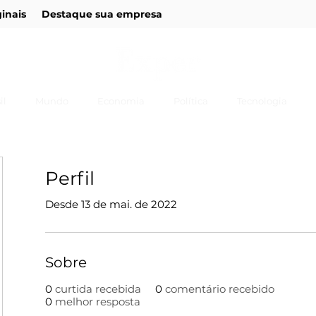
ginais
Destaque sua empresa
il
Mundo
Economia
Política
Tecnologia
Perfil
Desde 13 de mai. de 2022
Sobre
0
curtida recebida
0
comentário recebido
0
melhor resposta