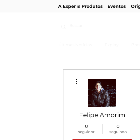
A Exper & Produtos
Eventos
Ori
Últimas Notícias
Explay
Bras
Mais ações
Felipe Amorim
0
0
seguidor
seguindo