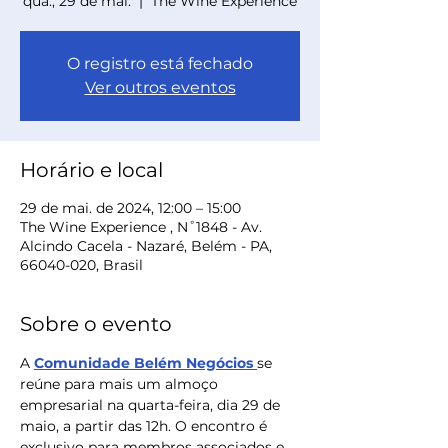
qua., 29 de mai.
  |  
The Wine Experience
O registro está fechado
Ver outros eventos
Horário e local
29 de mai. de 2024, 12:00 – 15:00
The Wine Experience , N˚1848 - Av.
Alcindo Cacela - Nazaré, Belém - PA,
66040-020, Brasil
Sobre o evento
A 
Comunidade Belém Negócios
se 
reúne para mais um almoço 
empresarial na quarta-feira, dia 29 de 
maio, a partir das 12h. O encontro é 
exclusivo para membros associados e 