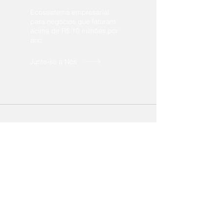
Ecossistema empresarial
para negócios que faturam
acima de R$ 10 milhões por
ano
Junte-se a Nós
Vem aí! A principal
premiação
empresarial
da
Núcleo