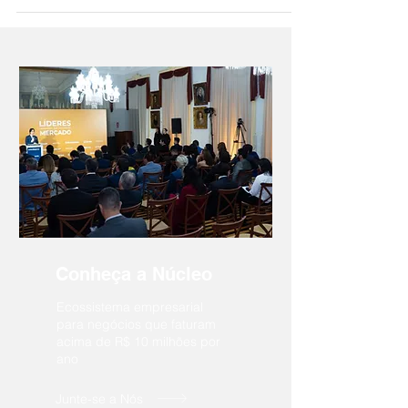
Conheça a Núcleo
Ecossistema empresarial
para negócios que faturam
acima de R$ 10 milhões por
ano
Junte-se a Nós