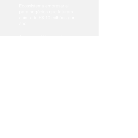
Ecossistema empresarial
para negócios que faturam
acima de R$ 10 milhões por
ano
Junte-se a Nós
Vem aí! A principal
premiação
empresarial
da
Núcleo