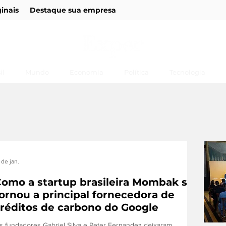
ginais
Destaque sua empresa
il
Mundo
Economia
Política
Tecnologia
 de jan.
omo a startup brasileira Mombak se
ornou a principal fornecedora de
réditos de carbono do Google
s fundadores Gabriel Silva e Peter Fernandez deixaram