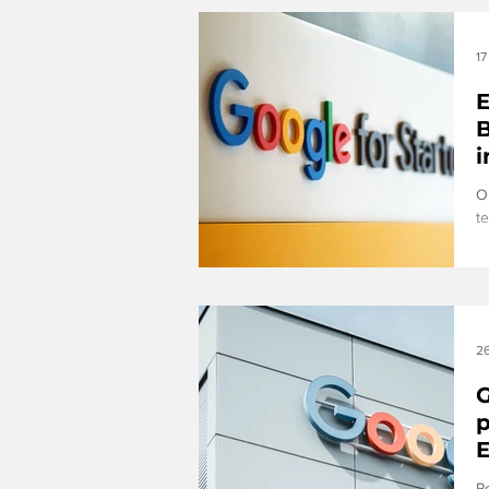
17
E
B
O
t
o
26
G
p
P