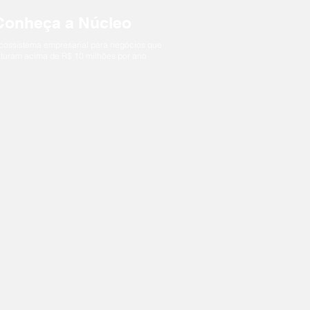
Conheça a Núcleo
cossistema empresarial para negócios que
aturam acima de R$ 10 milhões por ano