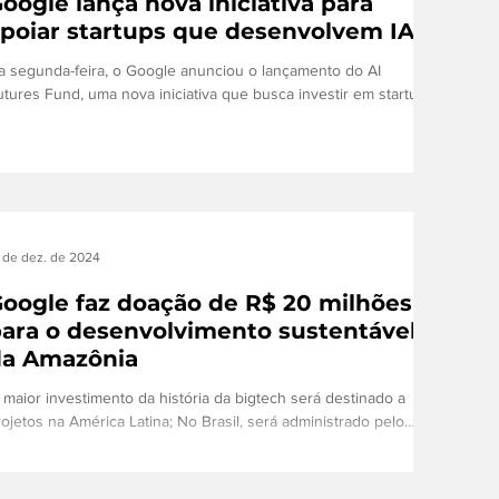
oogle lança nova iniciativa para
poiar startups que desenvolvem IA
a segunda-feira, o Google anunciou o lançamento do AI
utures Fund, uma nova iniciativa que busca investir em startups
e estão...
 de dez. de 2024
oogle faz doação de R$ 20 milhões
ara o desenvolvimento sustentável
da Amazônia
 maior investimento da história da bigtech será destinado a
rojetos na América Latina; No Brasil, será administrado pelo
stituto...