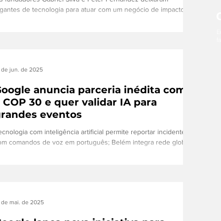
igantes de tecnologia para atuar com um negócio de impacto
tivo (Divulgação) O Google fechou seu maior acordo de
emoção de carbono, concordando em financiar a restauração
E
f
floresta amazônica com a startup brasileira Mombak ,
nquanto as grandes empresas de tecnologia buscam créditos
e alta qualidade para compensar as emissões ligadas aos data
 de jun. de 2025
onsomem muita energia. As empresas disseram à
euters
oogle anuncia parceria inédita com
 COP 30 e quer validar IA para
randes eventos
cnologia com inteligência artificial permite reportar incidentes
om comandos de voz em português; Belém integra rede global
o Waze...
 de mai. de 2025