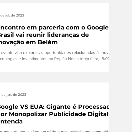
 de jul. de 2023
ncontro em parceria com o Google
rasil vai reunir lideranças de
inovação em Belém
 evento visa explorar as oportunidades relacionadas às novas
ecnologias e investimentos na Região Nesta terça-feira, 18/07,
corre um...
 de jan. de 2023
oogle VS EUA: Gigante é Processada
or Monopolizar Publicidade Digital;
Entenda
or meio de aquisições em série e manipulação anticompetitiva