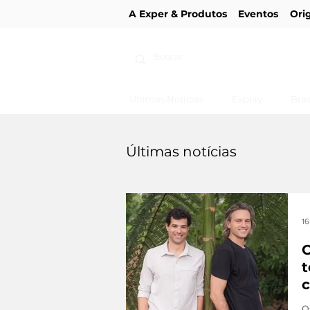
A Exper & Produtos
Eventos
Ori
Últimas Notícias
Explay
Bras
Últimas notícias
16
C
t
c
O