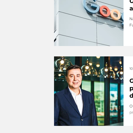
G
a
N
F
qu
10
G
p
O
p
In