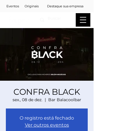
Eventos
Originais
Destaque sua empresa
CONFRA BLACK
sex., 08 de dez.
  |  
Bar Balacoolbar
O registro está fechado
Ver outros eventos