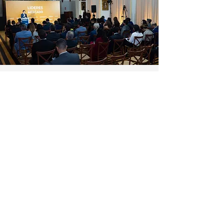
NETWORKING
Conheça a Núcleo, empresa
especializada em conexões de
alto nível e lideranças setoriais
estratégicas