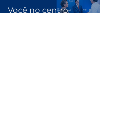
Você no centro
das negociações
Conheça a
Núcleo.
Conecte-se
com empresários que faturam
acima de R$ 10 milhões por ano.
Clique Aqui