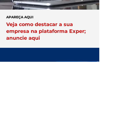
APAREÇA AQUI
Veja como destacar a sua
empresa na plataforma Exper;
anuncie aqui
Você no centro
das negociações
Conheça a
Núcleo.
Conecte-se
com empresários que faturam
acima de R$ 10 milhões por ano.
Clique Aqui