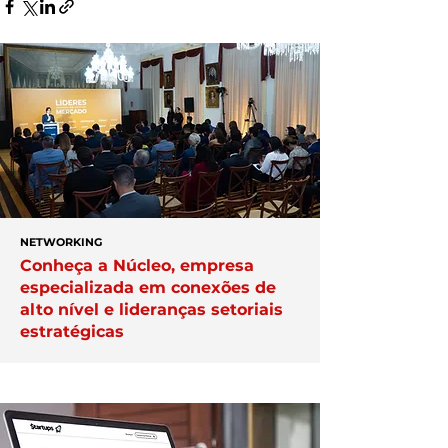
NETWORKING
Conheça a Núcleo, empresa
especializada em conexões de
alto nível e lideranças setoriais
estratégicas