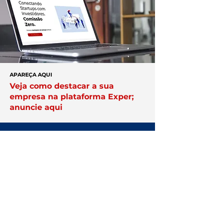
APAREÇA AQUI
Veja como destacar a sua
empresa na plataforma Exper;
anuncie aqui
Você no centro
das negociações
Conheça a
Núcleo.
Conecte-se
com empresários que faturam