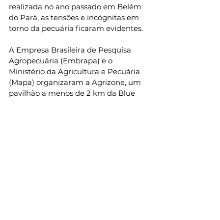
realizada no ano passado em Belém 
do Pará, as tensões e incógnitas em 
torno da pecuária ficaram evidentes.
A Empresa Brasileira de Pesquisa 
Agropecuária (Embrapa) e o 
Ministério da Agricultura e Pecuária 
(Mapa) organizaram a Agrizone, um 
pavilhão a menos de 2 km da Blue 
Zone (onde aconteciam as 
negociações sobre o clima) 
patrocinado por grandes empresas e 
entidades de classe, como a 
Confederação da Agricultura e 
Pecuária do Brasil (CNA), Nestlé e 
Bayer.
O pavilhão foi alvo de protestos de 
ativistas que não têm simpatia por 
um setor apontado por dados como 