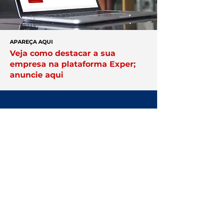
APAREÇA AQUI
Veja como destacar a sua
empresa na plataforma Exper;
anuncie aqui
Você no centro
das negociações
Conheça a
Núcleo.
Conecte-se
com empresários que faturam
acima de R$ 10 milhões por ano.
Clique Aqui