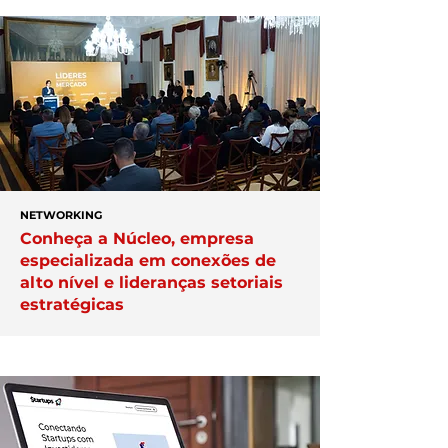
NETWORKING
Conheça a Núcleo, empresa
especializada em conexões de
alto nível e lideranças setoriais
estratégicas