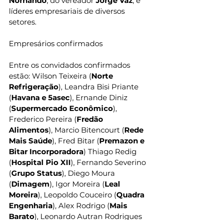
Nornando
, do vereador 
Jorge Vaz
, e 
líderes empresariais de diversos 
setores.
Empresários confirmados
Entre os convidados confirmados 
estão: Wilson Teixeira (
Norte 
Refrigeração
), Leandra Bisi Priante 
(
Havana e 5asec
), Ernande Diniz 
(
Supermercado Econômico
), 
Frederico Pereira (
Fredão 
Alimentos
), Marcio Bitencourt (
Rede 
Mais Saúde
), Fred Bitar (
Premazon e 
Bitar Incorporadora
) Thiago Redig 
(
Hospital Pio XII
), Fernando Severino 
(
Grupo Status
), Diego Moura 
(
Dimagem
), Igor Moreira (
Leal 
Moreira
), Leopoldo Couceiro (
Quadra 
Engenharia
), Alex Rodrigo (
Mais 
Barato
), Leonardo Autran Rodrigues 