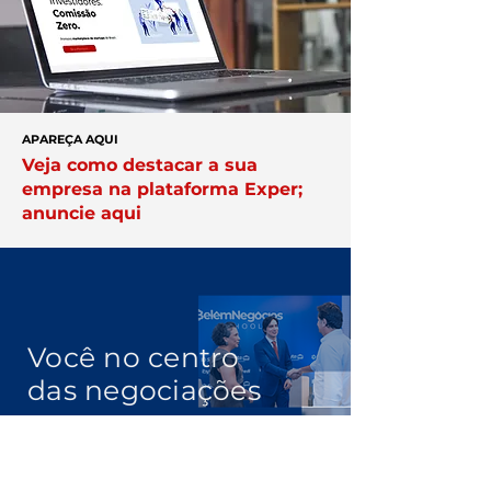
APAREÇA AQUI
Veja como destacar a sua
empresa na plataforma Exper;
anuncie aqui
Você no centro
das negociações
Conheça a
Núcleo.
Conecte-se
com empresários que faturam
acima de R$ 10 milhões por ano.