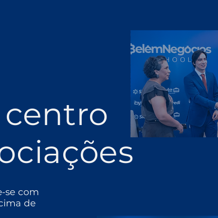
 centro
ociações
e-se com
cima de