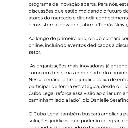
programa de inovação aberta. Para nós, estar
discussões que estão moldando o futuro do 
atores do mercado e difundir conhecimento 
ecossistema inovador”, afirma Tomás Neiva, 
Ao longo do primeiro ano, o hub contará co
online, incluindo eventos dedicados à discu
setor.
“As organizações mais inovadoras já entende
como um freio, mas como parte do caminho 
Nesse cenário, o time jurídico deixa de entr
participar de forma estratégica, desde o in
Cubo Legal reforça essa visão ao criar um 
caminham lado a lado”, diz Danielle Serafi
O Cubo Legal também buscará ampliar a par
soluções jurídicas, que poderão integrar a i
demandas do mercado e das empresas ma