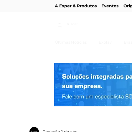
A Exper & Produtos
Eventos
Ori
Últimas Notícias
Explay
Bras
Redação
1 de abr.