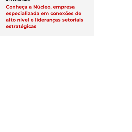
NETWORKING
Conheça a Núcleo, empresa
especializada em conexões de
alto nível e lideranças setoriais
estratégicas
APAREÇA AQUI
Veja como destacar a sua
empresa na plataforma Exper;
anuncie aqui