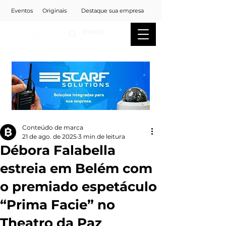
Eventos
Originais
Destaque sua empresa
Conteúdo de marca
21 de ago. de 2025
3 min de leitura
Débora Falabella
estreia em Belém com
o premiado espetáculo
“Prima Facie” no
Theatro da Paz