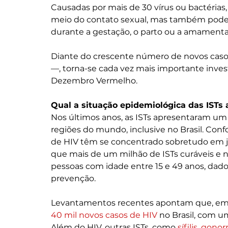
Causadas por mais de 30 vírus ou bactérias, 
meio do contato sexual, mas também pode o
durante a gestação, o parto ou a amamenta
Diante do crescente número de novos caso
—, torna-se cada vez mais importante inv
Dezembro Vermelho. 
Qual a situação epidemiológica das ISTs
Nos últimos anos, as ISTs apresentaram um
regiões do mundo, inclusive no Brasil. Conf
de HIV têm se concentrado sobretudo em jo
que mais de um milhão de ISTs curáveis e 
pessoas com idade entre 15 e 49 anos, dad
prevenção.
Levantamentos recentes apontam que, em 2
40 mil novos casos de HIV
 no Brasil, com 
Além do HIV, outras ISTs, como 
sífilis
, 
gonorr