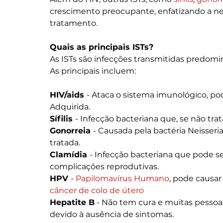
crescimento preocupante, enfatizando a ne
tratamento.
Quais as principais ISTs?
As ISTs são infecções transmitidas predom
As principais incluem:
HIV/aids 
- Ataca o sistema imunológico, p
Adquirida.
Sífilis 
- Infecção bacteriana que, se não tr
Gonorreia 
- Causada pela bactéria Neisseria
tratada.
Clamídia 
- Infecção bacteriana que pode s
complicações reprodutivas.
HPV 
- 
Papilomavírus Humano
, pode causar
câncer de colo de útero
Hepatite B
 - Não tem cura e muitas pesso
devido à ausência de sintomas.