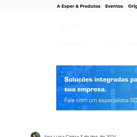
A Exper & Produtos
Eventos
Ori
Últimas Notícias
Explay
Bras
Ana Luísa Cintra
3 de dez. de 2024