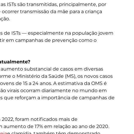
as ISTs são transmitidas, principalmente, por 
correr transmissão da mãe para a criança 
ção.
s de ISTs — especialmente na população jovem 
estir em campanhas de prevenção como o 
 atualmente?
 aumento substancial de casos em diversas 
orme o Ministério da Saúde (MS), os novos casos 
vens de 15 a 24 anos. A estimativa da OMS é 
não virais ocorram diariamente no mundo em 
os que reforçam a importância de campanhas de 
022, foram notificados mais de 
um aumento de 17% em relação ao ano de 2020. 
eia
e clamídia, também têm demonstrado 