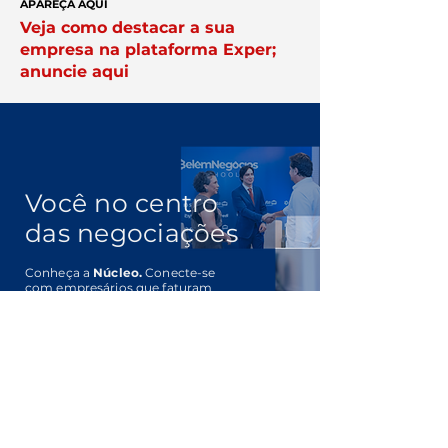
APAREÇA AQUI
Veja como destacar a sua
empresa na plataforma Exper;
anuncie aqui
Você no centro
das negociações
Conheça a
Núcleo.
Conecte-se
com empresários que faturam
acima de R$ 10 milhões por ano.
Clique Aqui