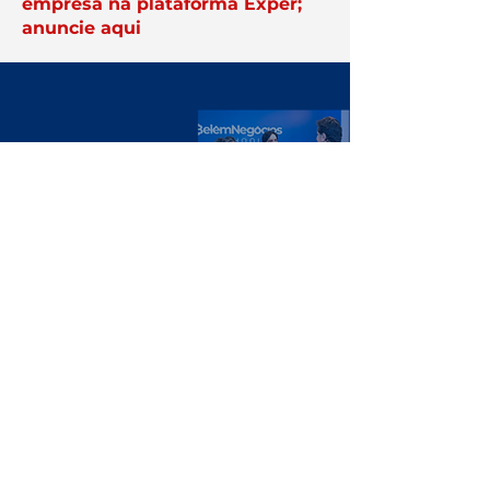
empresa na plataforma Exper;
anuncie aqui
Você no centro
das negociações
Conheça a
Núcleo.
Conecte-se
com empresários que faturam
acima de R$ 10 milhões por ano.
Clique Aqui