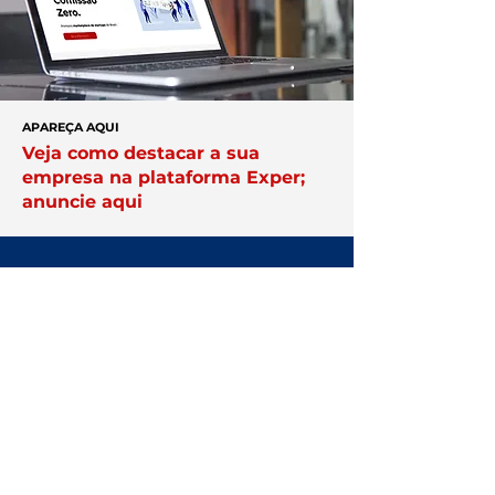
APAREÇA AQUI
Veja como destacar a sua
empresa na plataforma Exper;
anuncie aqui
Você no centro
das negociações
Conheça a
Núcleo.
Conecte-se
com empresários que faturam
acima de R$ 10 milhões por ano.