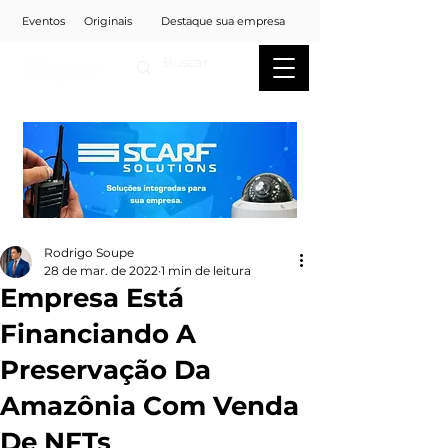
Eventos
Originais
Destaque sua empresa
Rodrigo Soupe
28 de mar. de 2022
1 min de leitura
Empresa Está
Financiando A
Preservação Da
Amazônia Com Venda
De NFTs