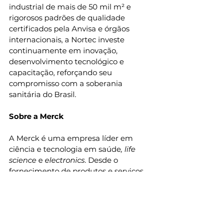
industrial de mais de 50 mil m² e 
rigorosos padrões de qualidade 
certificados pela Anvisa e órgãos 
internacionais, a Nortec investe 
continuamente em inovação, 
desenvolvimento tecnológico e 
capacitação, reforçando seu 
compromisso com a soberania 
sanitária do Brasil.
Sobre a Merck
A Merck é uma empresa líder em 
ciência e tecnologia em saúde
, life 
science
 e 
electronics
. Desde o 
fornecimento de produtos e serviços 
que aceleram o desenvolvimento e a 
fabricação de medicamentos, até a 
descoberta de maneiras inovadoras 
de tratar as doenças mais 