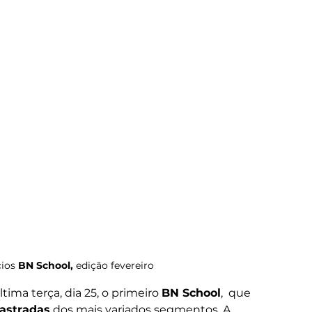
ios 
BN School, 
edição fevereiro
ltima terça, dia 25, o primeiro 
BN School
,  que 
astradas
 dos mais variados segmentos. A 