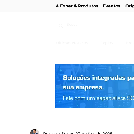
A Exper & Produtos
Eventos
Ori
Últimas Notícias
Explay
Bras
Rodrigo Soupe
27 de fev. de 2025