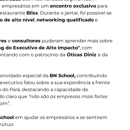
u empresários em um 
encontro exclusivo
 para 
restaurante 
Bliss
. Durante o jantar, foi possível se 
 de alto nível
, 
networking qualificado
 e 
res
 e 
consultores
 puderam aprender mais sobre 
g do Executivo de Alto Impacto"
, com 
contando com o patrocínio da
 Óticas Diniz 
e da 
 convidado especial da 
BN School,
 contribuindo 
o executivo falou sobre a sua experiência a frente 
 do Pará, destacando a capacidade de 
do claro que
 “não são as empresas mais fortes 
tam”
.
School
 em ajudar os empresários a se sentirem 
mútuo: