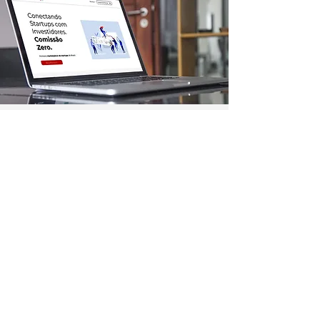
APAREÇA AQUI
Veja como destacar a sua
empresa na plataforma Exper;
anuncie aqui
Você no centro
das negociações
Conheça a
Núcleo.
Conecte-se