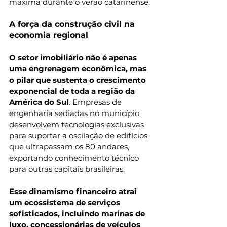
máxima durante o verão catarinense.
A força da construção civil na 
economia regional
O setor imobiliário não é apenas 
uma engrenagem econômica, mas 
o pilar que sustenta o crescimento 
exponencial de toda a região da 
América do Sul
. Empresas de 
engenharia sediadas no município 
desenvolvem tecnologias exclusivas 
para suportar a oscilação de edifícios 
que ultrapassam os 80 andares, 
exportando conhecimento técnico 
para outras capitais brasileiras.
Esse dinamismo financeiro atrai 
um ecossistema de serviços 
sofisticados, incluindo marinas de 
luxo, concessionárias de veículos 