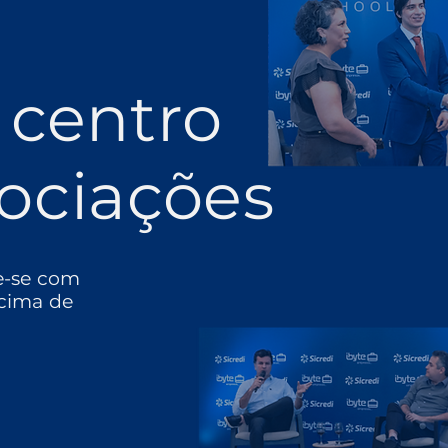
 centro
ociações
e-se com
cima de