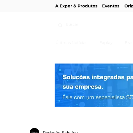
A Exper & Produtos
Eventos
Ori
Últimas Notícias
Explay
Bras
Redação
5 de fev.