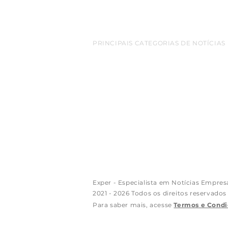
PRINCIPAIS CATEGORIAS DE NOTÍCIAS
belem
Amazonia
empreendedorismo
destaq
cop 30
turismo
bioeconomia
Inovacao
netwo
Sao Paulo
Exportacao
aeroporto
redes sociais
luxo
Apple
Arte
criptomoedas
Florianopolis
E
Luiz Alberto Solheiro
gastronomia
agro
constr
Exper - Especialista em Notícias Empres
2021 - 2026 Todos os direitos reservados
Para saber mais, acesse
Termos e Condi