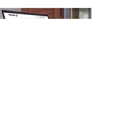
APAREÇA AQUI
Veja como destacar a sua
empresa na plataforma Exper;
anuncie aqui
Você no centro