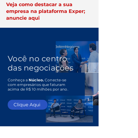
Veja como destacar a sua
empresa na plataforma Exper;
anuncie aqui
Você no centro
das negociações
Conheça a
Núcleo.
Conecte-se
com empresários que faturam
acima de R$ 10 milhões por ano.
Clique Aqui