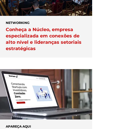
NETWORKING
Conheça a Núcleo, empresa
especializada em conexões de
alto nível e lideranças setoriais
estratégicas
APAREÇA AQUI