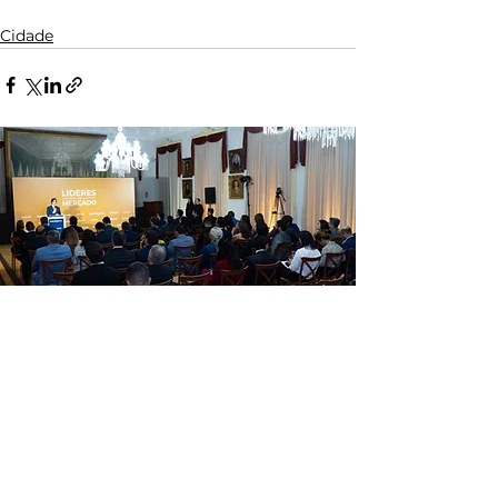
Cidade
NETWORKING
Conheça a Núcleo, empresa
especializada em conexões de
alto nível e lideranças setoriais
estratégicas