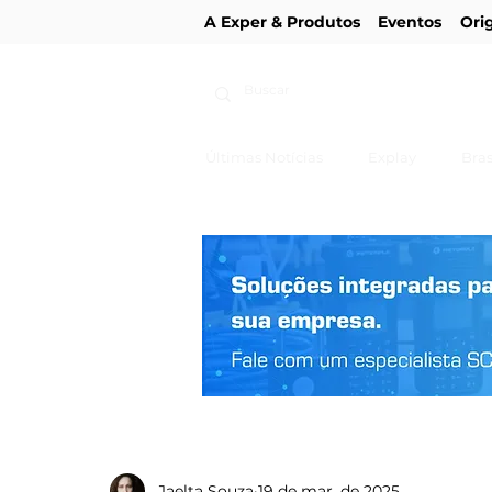
A Exper & Produtos
Eventos
Ori
Últimas Notícias
Explay
Bras
Jaelta Souza
19 de mar. de 2025