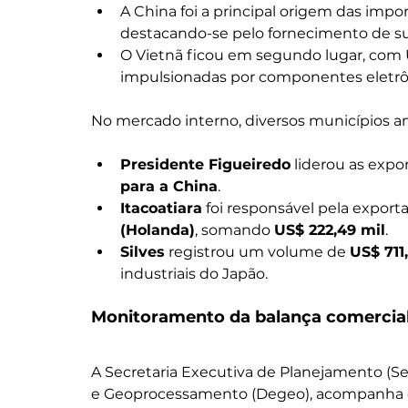
A China foi a principal origem das impo
destacando-se pelo fornecimento de supo
O Vietnã ficou em segundo lugar, com 
impulsionadas por componentes eletrô
No mercado interno, diversos municípios 
Presidente Figueiredo
 liderou as expo
para a China
.
Itacoatiara
 foi responsável pela export
(Holanda)
, somando 
US$ 222,49 mil
.
Silves
 registrou um volume de 
US$ 711
industriais do Japão.
Monitoramento da balança comercia
A Secretaria Executiva de Planejamento (Se
e Geoprocessamento (Degeo), acompanha d