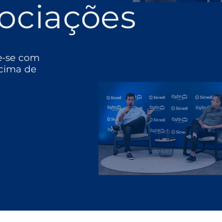
ociações
e-se com
cima de