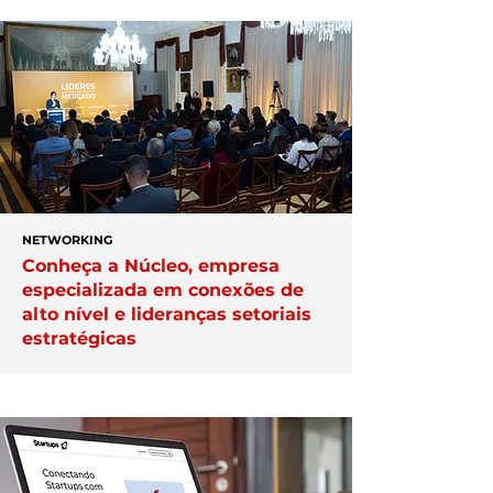
NETWORKING
Conheça a Núcleo, empresa
especializada em conexões de
alto nível e lideranças setoriais
estratégicas