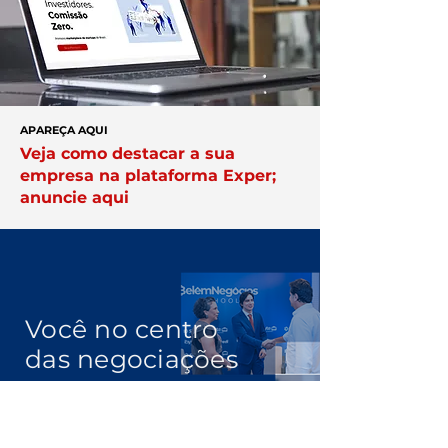
APAREÇA AQUI
Veja como destacar a sua
empresa na plataforma Exper;
anuncie aqui
Você no centro
das negociações
Conheça a
Núcleo.
Conecte-se
com empresários que faturam
acima de R$ 10 milhões por ano.