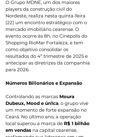
O Grupo MDNE, um dos maiores 
players da construção civil do 
Nordeste, realiza nesta quinta-feira 
(22) um encontro estratégico com o 
mercado imobiliário cearense. O 
evento ocorre às 8h, no Cinépolis do 
Shopping RioMar Fortaleza, e tem 
como objetivo consolidar os 
resultados do 4º trimestre de 2025 e 
antecipar as diretrizes da companhia 
para 2026.
Números Bilionários e Expansão
Controlando as marcas 
Moura 
Dubeux, Mood e ún1ca
, o grupo vive 
um momento de forte expansão no 
Ceará. No último ano, a operação 
local superou a marca de 
R$ 1 bilhão 
em vendas
 na capital cearense, 
reafirmando sua liderança em um 