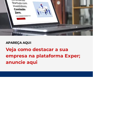
APAREÇA AQUI
Veja como destacar a sua
empresa na plataforma Exper;
anuncie aqui
Você no centro
das negociações
Conheça a
Núcleo.
Conecte-se
com empresários que faturam
acima de R$ 10 milhões por ano.