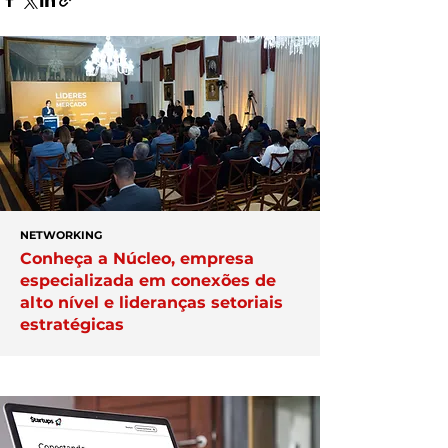
NETWORKING
Conheça a Núcleo, empresa
especializada em conexões de
alto nível e lideranças setoriais
estratégicas