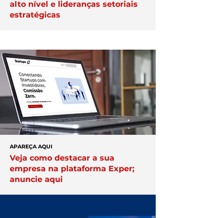
alto nível e lideranças setoriais
estratégicas
APAREÇA AQUI
Veja como destacar a sua
empresa na plataforma Exper;
anuncie aqui