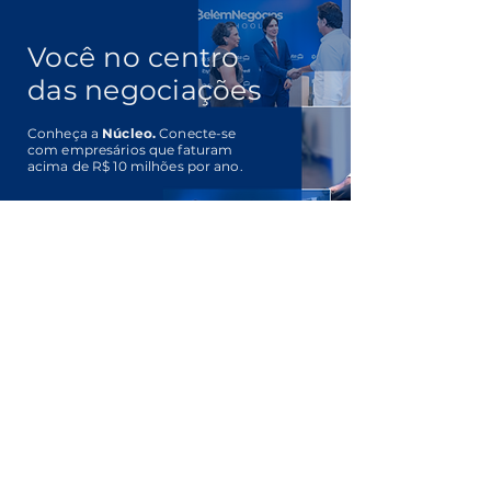
Você no centro
das negociações
Conheça a
Núcleo.
Conecte-se
com empresários que faturam
acima de R$ 10 milhões por ano.
Clique Aqui