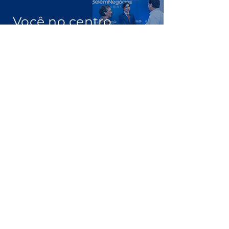
Você no centro
das negociações
Conheça a
Núcleo.
Conecte-se
com empresários que faturam
acima de R$ 10 milhões por ano.
Clique Aqui