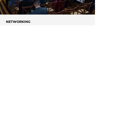
NETWORKING
Conheça a Núcleo, empresa
especializada em conexões de
alto nível e lideranças setoriais
estratégicas
APAREÇA AQUI