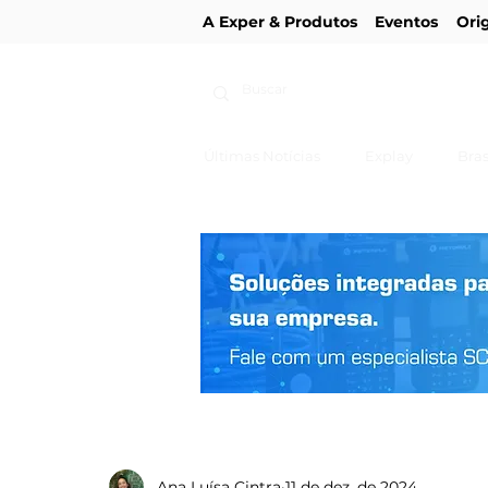
A Exper & Produtos
Eventos
Ori
Últimas Notícias
Explay
Bras
Ana Luísa Cintra
11 de dez. de 2024