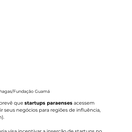
 Chagas/Fundação Guamá
prevê que 
startups paraenses
 acessem 
r seus negócios para regiões de influência, 
).
eria visa incentivar a inserção de startups no 