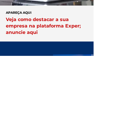
APAREÇA AQUI
Veja como destacar a sua
empresa na plataforma Exper;
anuncie aqui
Você no centro
das negociações
Conheça a
Núcleo.
Conecte-se
com empresários que faturam
acima de R$ 10 milhões por ano.
Clique Aqui