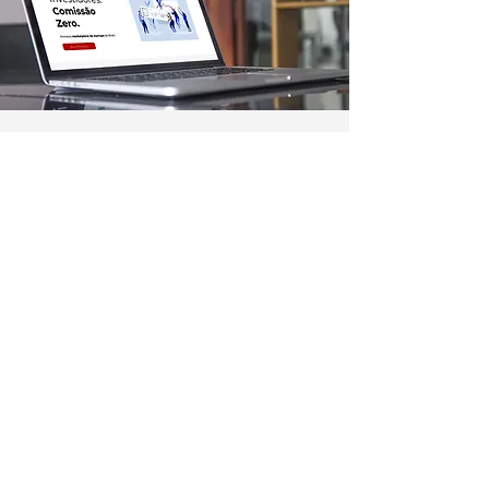
APAREÇA AQUI
Veja como destacar a sua
empresa na plataforma Exper;
anuncie aqui
Você no centro
das negociações
Conheça a
Núcleo.
Conecte-se
com empresários que faturam
acima de R$ 10 milhões por ano.