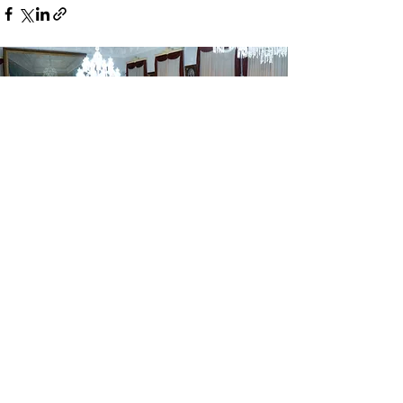
NETWORKING
Conheça a Núcleo, empresa
especializada em conexões de
alto nível e lideranças setoriais
estratégicas