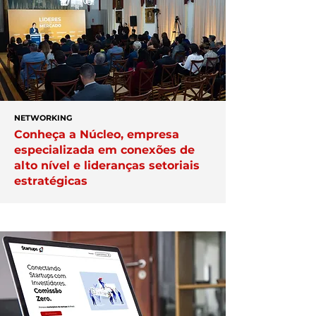
NETWORKING
Conheça a Núcleo, empresa
especializada em conexões de
alto nível e lideranças setoriais
estratégicas