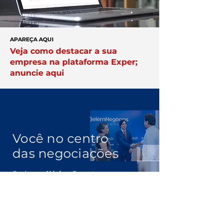
APAREÇA AQUI
Veja como destacar a sua
empresa na plataforma Exper;
anuncie aqui
Você no centro
das negociações
Conheça a
Núcleo.
Conecte-se
com empresários que faturam
acima de R$ 10 milhões por ano.
Clique Aqui