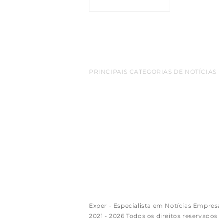
ENTRE EM CONTATO
PRINCIPAIS CATEGORIAS DE NOTÍCIAS
belem
Amazonia
empreendedorismo
destaq
cop 30
turismo
bioeconomia
Inovacao
netwo
Sao Paulo
Exportacao
aeroporto
redes sociais
Florianopolis
Google
luxo
Apple
Arte
criptomo
empreendimentos
varejo
mineracao
gastron
Exper - Especialista em Notícias Empres
2021 - 2026 Todos os direitos reservados