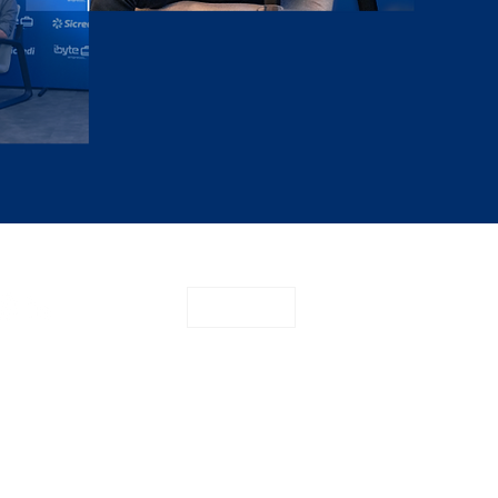
CONTATO
o
Sugerir pauta