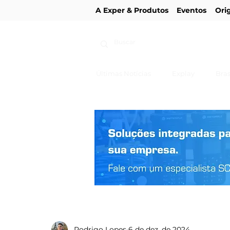
A Exper & Produtos
Eventos
Ori
Últimas Notícias
Explay
Bras
Rodrigo Lopes
6 de dez. de 2024