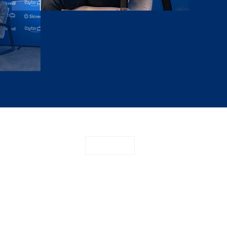
CONTATO
o
Sugerir pauta