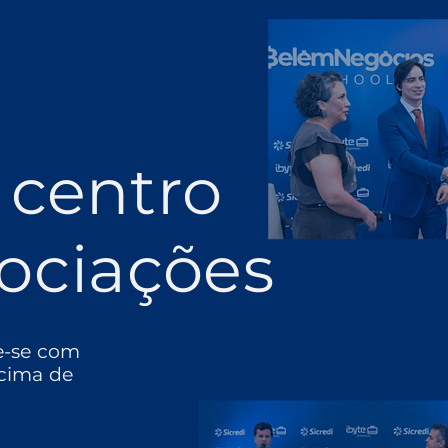
 centro
ociações
e-se com
cima de