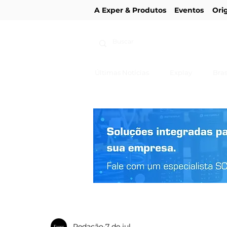
A Exper & Produtos
Eventos
Ori
Últimas Notícias
Explay
Bras
Redação
7 de jul.