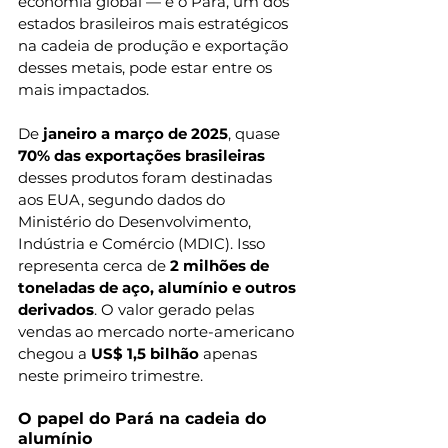
economia global — e o Pará, um dos 
estados brasileiros mais estratégicos 
na cadeia de produção e exportação 
desses metais, pode estar entre os 
mais impactados.
De
 janeiro a março de 2025
, quase 
70% das exportações brasileiras
desses produtos foram destinadas 
aos EUA, segundo dados do 
Ministério do Desenvolvimento, 
Indústria e Comércio (MDIC). Isso 
representa cerca de 
2 milhões de 
toneladas de aço, alumínio e outros 
derivados
. O valor gerado pelas 
vendas ao mercado norte-americano 
chegou a 
US$ 1,5 bilhão
 apenas 
neste primeiro trimestre.
O papel do Pará na cadeia do 
alumínio