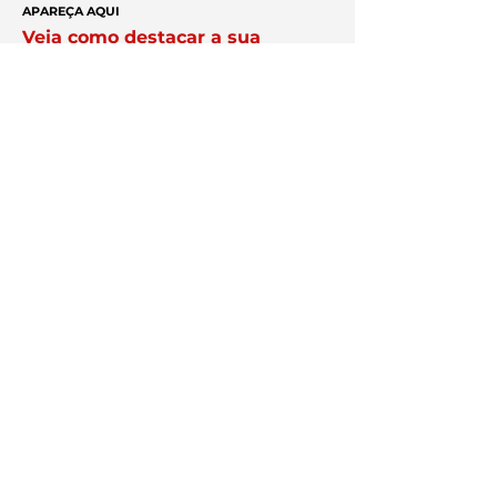
APAREÇA AQUI
Veja como destacar a sua
empresa na plataforma Exper;
anuncie aqui
Você no centro
das negociações
Conheça a
Núcleo.
Conecte-se
com empresários que faturam
acima de R$ 10 milhões por ano.
Clique Aqui