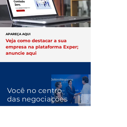
APAREÇA AQUI
Veja como destacar a sua
empresa na plataforma Exper;
anuncie aqui
Você no centro
das negociações
Conheça a
Núcleo.
Conecte-se
com empresários que faturam
acima de R$ 10 milhões por ano.