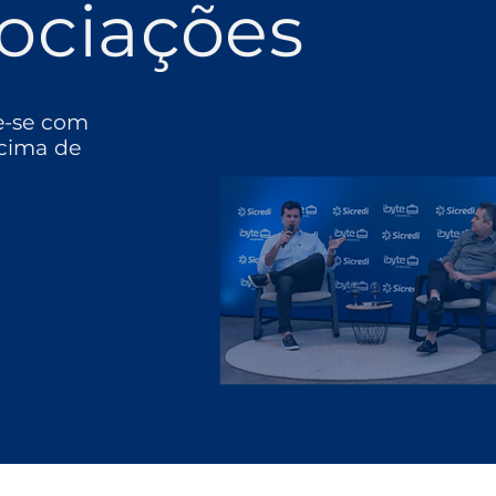
ociações
e-se com
cima de