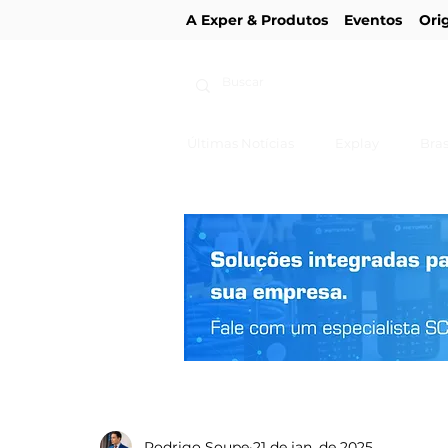
A Exper & Produtos
Eventos
Ori
Últimas Notícias
Explay
Bras
Rodrigo Soupe
21 de jan. de 2025